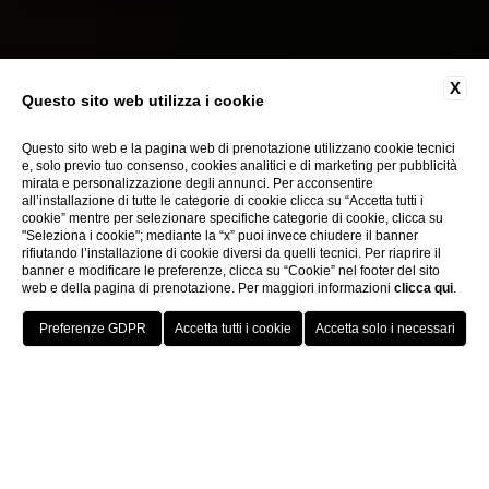
X
Questo sito web utilizza i cookie
Questo sito web e la pagina web di prenotazione utilizzano cookie tecnici
e, solo previo tuo consenso, cookies analitici e di marketing per pubblicità
mirata e personalizzazione degli annunci. Per acconsentire
all’installazione di tutte le categorie di cookie clicca su “Accetta tutti i
cookie” mentre per selezionare specifiche categorie di cookie, clicca su
"Seleziona i cookie"; mediante la “x” puoi invece chiudere il banner
rifiutando l’installazione di cookie diversi da quelli tecnici. Per riaprire il
banner e modificare le preferenze, clicca su “Cookie” nel footer del sito
web e della pagina di prenotazione. Per maggiori informazioni
clicca qui
.
Home
IL WHISTLEBLOWING – D.lgs. 24/2023
HOTELS
MENU
ITA
PRENOTA
Introduzione
Con il termine whistleblowing si intende
l’attività di segnalare illeciti o irregolarità