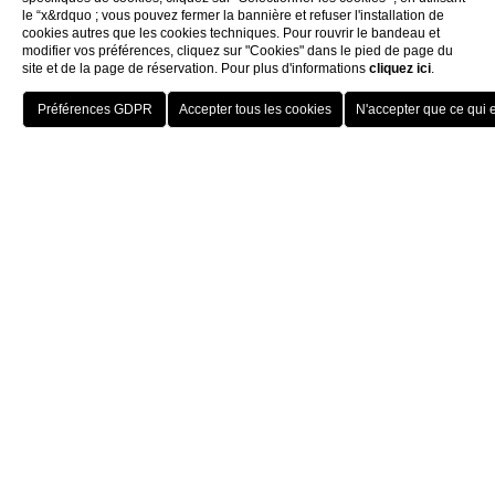
le “x&rdquo ; vous pouvez fermer la bannière et refuser l'installation de
cookies autres que les cookies techniques. Pour rouvrir le bandeau et
modifier vos préférences, cliquez sur "Cookies" dans le pied de page du
site et de la page de réservation. Pour plus d'informations
cliquez ici
.
Home
Privacy
HOTELS
MENU
FRA
RÉSERVER
PERSONAL DATA PROCESSING STATEMENT
SOGEDIN S.p.A. Capital Single-member
company, subject to management and
coordination by Sogedin Finanziaria S.p.A.
based in Via Giovanni XXIII, 1 – 31050
Monastier di Treviso (Treviso) – Italy, phone:
+390415962333 – Fax: +390415962330,
email:
eventi@villafiorita.it
, as Data Controller
(hereinafter referred to as “Controller”), issues
this statement, in compliance with the