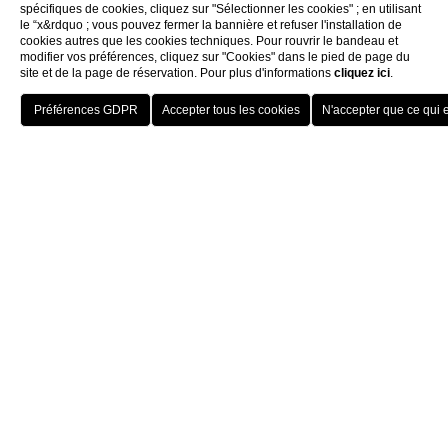
spécifiques de cookies, cliquez sur "Sélectionner les cookies" ; en utilisant
le “x&rdquo ; vous pouvez fermer la bannière et refuser l'installation de
cookies autres que les cookies techniques. Pour rouvrir le bandeau et
modifier vos préférences, cliquez sur "Cookies" dans le pied de page du
site et de la page de réservation. Pour plus d'informations
cliquez ici
.
Home
Spa
HOTELS
MENU
FRA
RÉSERVER
Le centre de bien-être de la Villa Fiorita est
accessible à tous les clients qui séjournent
dans notre structure.
Nos services:
Bain turc avec chromothérapie
Sauna finlandais
Douche émotionnelle avec chromothérapie
Zone de détente interne
Espace bien-être composé d'un SPA et