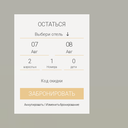
ОСТАТЬСЯ
Выбери отель
07
08
Авг
Авг
2
1
0
взрослых
Номера
дети
Аннулировать / Изменить бронирование