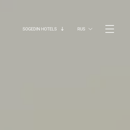
SOGEDIN HOTELS
RUS
ITA
ENG
FRA
DEU
ESP
RUS