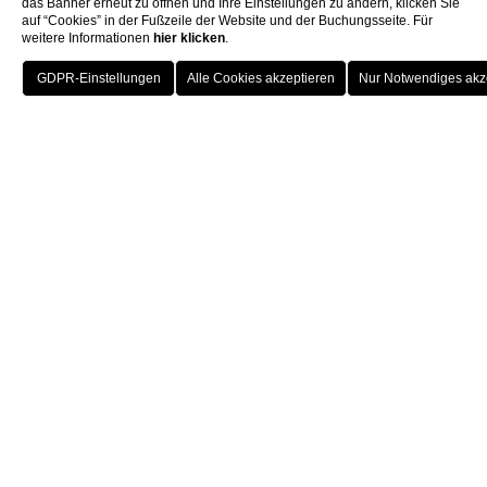
das Banner erneut zu öffnen und Ihre Einstellungen zu ändern, klicken Sie
auf “Cookies” in der Fußzeile der Website und der Buchungsseite. Für
weitere Informationen
hier klicken
.
HOTELS
MENU
DEU
BUCHEN
Zimmer
Deluxe