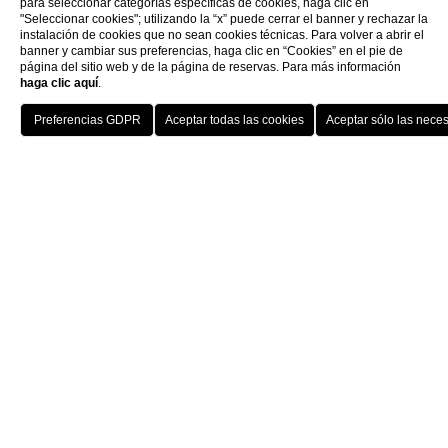
para seleccionar categorías específicas de cookies, haga clic en
"Seleccionar cookies"; utilizando la “x” puede cerrar el banner y rechazar la
instalación de cookies que no sean cookies técnicas. Para volver a abrir el
banner y cambiar sus preferencias, haga clic en “Cookies” en el pie de
página del sitio web y de la página de reservas. Para más información
haga clic aquí
.
Home
Restaurantes
HOTELS
MENU
ESP
RESERVAR
La cocina de los restaurantes de cada hotel
combina platos novedosos en cuanto a
sabores y presentación con platos más
tradicionales, inspirados en la típica cocina
véneta. Todas las salas se encuentran
siempre a disposición de los huéspedes para
realizar reuniones de trabajo y ceremonias.