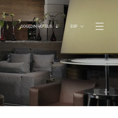
SOGEDIN HOTELS
ESP
ITA
ENG
FRA
DEU
ESP
RUS