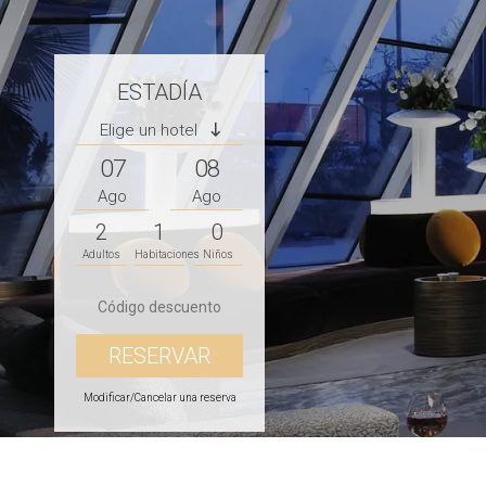
ESTADÍA
Elige un hotel
07
08
Ago
Ago
2
1
0
Adultos
Habitaciones
Niños
Modificar/Cancelar una reserva