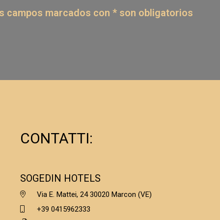
s campos marcados con * son obligatorios
CONTATTI:
SOGEDIN HOTELS
Via E. Mattei, 24 30020 Marcon (VE)
+39 0415962333