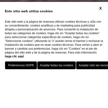
X
Este sitio web utiliza cookies
Este sitio web y la página de reservas utilizan cookies técnicas y, sólo con
su consentimiento, cookies analíticas y de marketing para publicidad
dirigida y personalización de anuncios. Para consentir la instalación de
todas las categorías de cookies, haga clic en “Aceptar todas las cookies”
para seleccionar categorías específicas de cookies, haga clic en
"Seleccionar cookies"; utilizando la “x” puede cerrar el banner y rechazar la
instalación de cookies que no sean cookies técnicas. Para volver a abrir el
banner y cambiar sus preferencias, haga clic en “Cookies” en el pie de
página del sitio web y de la página de reservas. Para más información
haga clic aquí
.
Home
Bodas
HOTELS
MENU
ESP
RESERVAR
Las risas alegres de los amigos, las miradas
emocionadas de los padres, los sobrinos que
juegan despreocupados, las copas que
tintinean, los brindis en honor de los novios, el
lanzamiento del ramo de novia, el baile y las