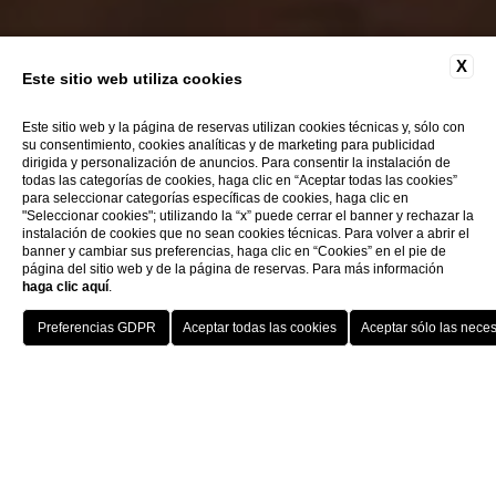
X
Este sitio web utiliza cookies
Este sitio web y la página de reservas utilizan cookies técnicas y, sólo con
su consentimiento, cookies analíticas y de marketing para publicidad
dirigida y personalización de anuncios. Para consentir la instalación de
todas las categorías de cookies, haga clic en “Aceptar todas las cookies”
para seleccionar categorías específicas de cookies, haga clic en
"Seleccionar cookies"; utilizando la “x” puede cerrar el banner y rechazar la
instalación de cookies que no sean cookies técnicas. Para volver a abrir el
banner y cambiar sus preferencias, haga clic en “Cookies” en el pie de
página del sitio web y de la página de reservas. Para más información
haga clic aquí
.
Home
Historia
HOTELS
MENU
ESP
RESERVAR
La villa fue construida
entre 1680 y 1710
por
la noble familia veneciana
Bragadin
, una de
las 24 familias patricias de Venecia. A
principios del s. XIX, la villa cambió varias