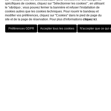
spécifiques de cookies, cliquez sur "Sélectionner les cookies" ; en utilisant
le “x&rdquo ; vous pouvez fermer la bannière et refuser l'installation de
cookies autres que les cookies techniques. Pour rouvrir le bandeau et
modifier vos préférences, cliquez sur "Cookies" dans le pied de page du
site et de la page de réservation. Pour plus d'informations
cliquez ici
.
Home
Les salles
Salle Tiziano
HOTELS
MENU
FRA
RÉSERVER
Capacité 40 personnes, 68 m².
Elle est
charmante, intime, privée et
chaleureuse
. C'est l'endroit parfait pour les
déjeuners ou dîners d'affaires
. Meublée
dans un style vénitien, elle dispose d'un
système de recirculation d'air qui permet de
fumer à l'intérieur.