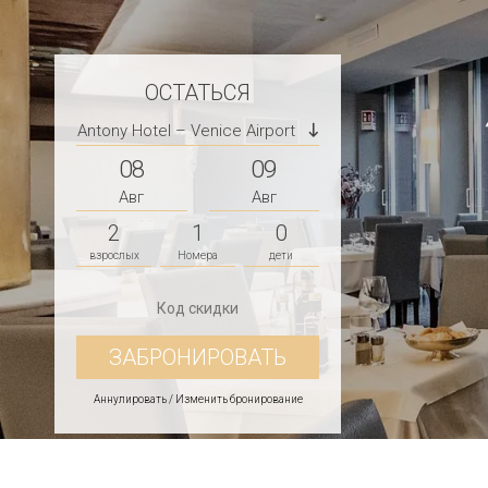
ОСТАТЬСЯ
Antony Hotel – Venice Airport
08
09
Авг
Авг
2
1
0
взрослых
Номера
дети
Аннулировать / Изменить бронирование