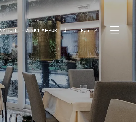
NY HOTEL – VENICE AIRPORT
RUS
ITA
ENG
FRA
DEU
ESP
RUS