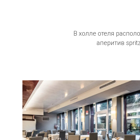
В холле отеля располо
аперитив spri