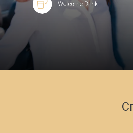
Welcome Drink
С