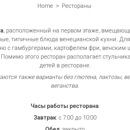
Home
Рестораны
na
, расположенный на первом этаже, вмещающи
ные, типичные блюда венецианской кухни. Дл
ню с гамбургерами, картофелем фри, венским
Помимо этого ресторан располагает стульчик
детей в ресторане.
аются также варианты без глютена, лактозы, в
веганства.
Часы работы ресторана
:
Завтрак
: с 7:00 до 10:00
Обед
: закрыто