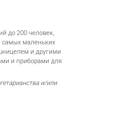
й до 200 человек,
я самых маленьких
 шницелем и другими
ами и приборами для
егетарианства и/или