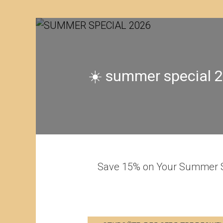
stay minimum 3 nights 
10% discount - free canc
within 24 hours before 
Special offer for minimum stays of