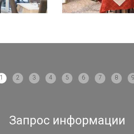
1
2
3
4
5
6
7
8
Запрос информации