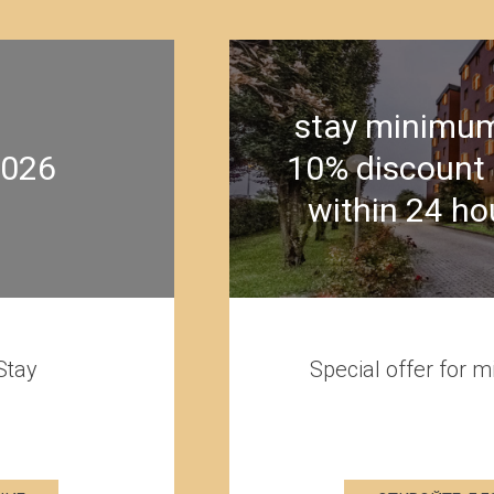
and get
ellation
park, 
arrival
 3 nights.
Offer specially des
leave from Venice's