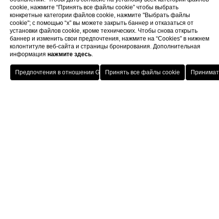
cookie, нажмите “Принять все файлы cookie” чтобы выбрать
конкретные категории файлов cookie, нажмите "Выбрать файлы
cookie"; с помощью “x” вы можете закрыть баннер и отказаться от
установки файлов cookie, кроме технических. Чтобы снова открыть
баннер и изменить свои предпочтения, нажмите на “Cookies” в нижнем
колонтитуле веб-сайта и страницы бронирования. Дополнительная
информация
нажмите здесь
.
Home
Номера
Номер люкс
HOTELS
MENU
RUS
ЗАБРОНИРОВАТЬ
61 кв.м
Получите удовольствие ото сна на
трехместной кровати или ванной
комнаты, выложенной венецианской
мозаикой, с гидромассажной ванной и
двойной душевой кабиной. Этот номер
люкс расположен на верхнем этаже отеля
и является самым красивым номером в