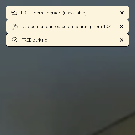
FREE room upgrade (if available)
Discount at our restaurant starting from 10%
FREE parking