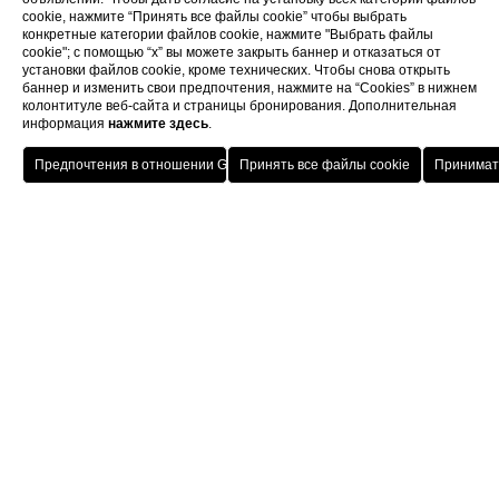
cookie, нажмите “Принять все файлы cookie” чтобы выбрать
конкретные категории файлов cookie, нажмите "Выбрать файлы
cookie"; с помощью “x” вы можете закрыть баннер и отказаться от
установки файлов cookie, кроме технических. Чтобы снова открыть
баннер и изменить свои предпочтения, нажмите на “Cookies” в нижнем
колонтитуле веб-сайта и страницы бронирования. Дополнительная
информация
нажмите здесь
.
Home
Номера
HOTELS
MENU
RUS
ЗАБРОНИРОВАТЬ
Часть номеров находится в современном
корпусе, исполненном в актуальном стиле
модерн, а часть - в венецианской вилле
1700-х годов с меблировкой,
воссоздающей атмосферу благородной
загородной резиденции. Все они очень
просторные, оснащены всеми удобствами,
постоянно дезинфицируются
специальными средствами и проходят