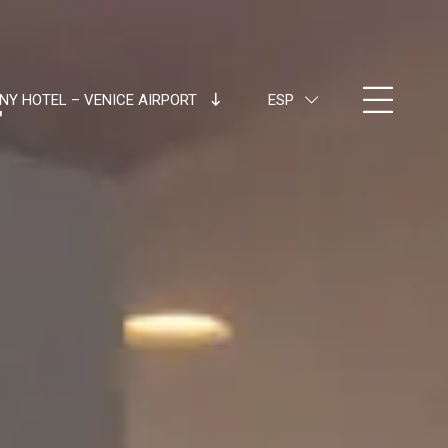
NY HOTEL – VENICE AIRPORT
ESP
ITA
ENG
FRA
DEU
ESP
RUS