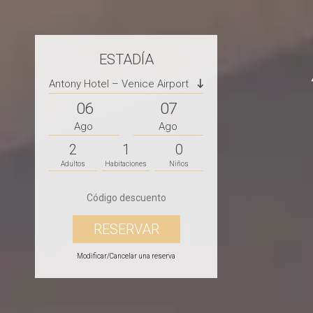
ESTADÍA
Antony Hotel – Venice Airport
06
07
Ago
Ago
2
1
0
Adultos
Habitaciones
Niños
Modificar/Cancelar una reserva