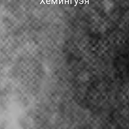
Хемингуэя